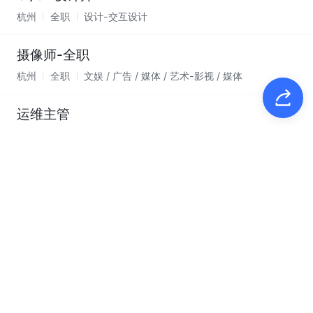
杭州
全职
设计-交互设计
摄像师-全职
杭州
全职
文娱 / 广告 / 媒体 / 艺术-影视 / 媒体
运维主管
杭州
全职
研发-运维
硬件产品经理-L
深圳、杭州
全职
智能制造 / 工业互联网 / 工业自动化
数仓工程师-L
杭州
全职
互联网 / 电子 / 网游
健身课程研发（海外）